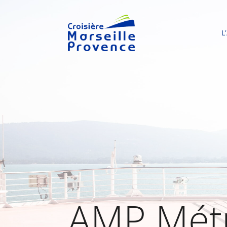
L
AMP Mét