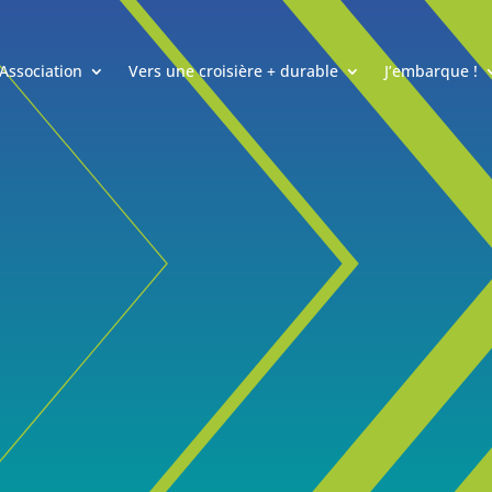
’Association
Vers une croisière + durable
J’embarque !