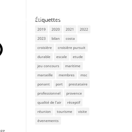
ue !
Les escales
Contacts et Actu
Étiquettes
2019
2020
2021
2022
2023
bilan
costa
croisière
croisière pursuit
durable
escale
etude
jeu concours
maritime
marseille
membres
msc
ponant
port
prestataire
professionnel
provence
qualité de l'air
réceptif
réunion
tourisme
visite
évenements
nge