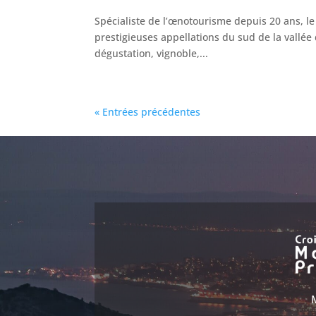
Spécialiste de l’œnotourisme depuis 20 ans, l
prestigieuses appellations du sud de la vallée
dégustation, vignoble,...
« Entrées précédentes