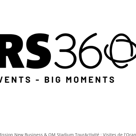
L’Association
Vers une croisière + durable
J’embarq
ssion New Business & OM Stadium TourActivité : Visites de l’Ora