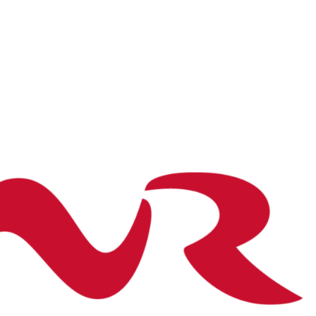
L’Association
Vers une croisière + durable
J’embarq