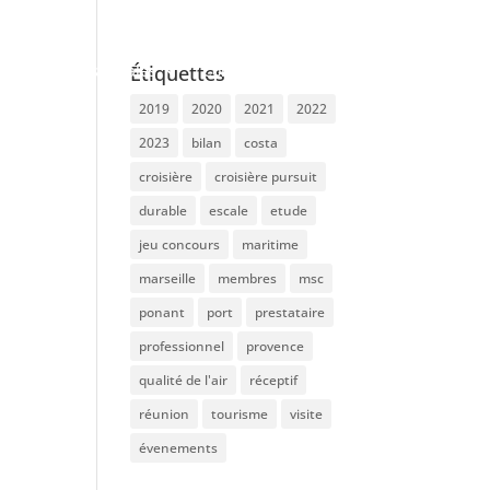
ue !
Les escales
Contacts et Actu
Étiquettes
2019
2020
2021
2022
2023
bilan
costa
croisière
croisière pursuit
durable
escale
etude
jeu concours
maritime
marseille
membres
msc
ponant
port
prestataire
professionnel
provence
qualité de l'air
réceptif
réunion
tourisme
visite
évenements