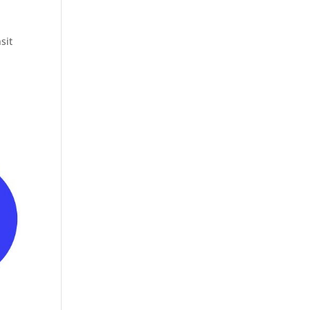
sit
e